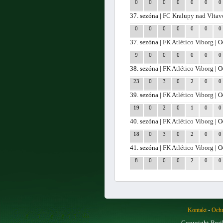
0
0
0
0
0
0
0
37. sezóna |
FC Kralupy nad Vlta
0
0
0
0
0
0
0
37. sezóna |
FK Atlético Viborg
| O
9
0
0
0
0
0
0
38. sezóna |
FK Atlético Viborg
| O
23
0
3
0
2
0
0
39. sezóna |
FK Atlético Viborg
| O
19
0
2
0
1
0
0
40. sezóna |
FK Atlético Viborg
| O
18
0
3
0
2
0
0
41. sezóna |
FK Atlético Viborg
| O
8
0
0
0
2
0
0
-
Kontakt
Ochr
Copyright Brej