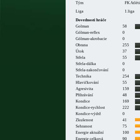
Tým
FK Atlét
Liga
1.liga
Dovednosti hráče
Golman
58
Gólman-reflex
0
Gólman-akrobacie
0
Obrana
255
Útok
37
Střela
55
Střela-dálka
0
Střela-zakončování
0
Technika
254
Hlavičkování
55
Agresivita
159
Přihrávání
48
Kondice
169
Kondice-rychlost
222
Kondice-výdrž
0
Zkušenost
41
Sehranost
75
Energie aktuální
100
Energie celková
90