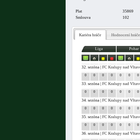
Plat
35869
Smlouva
102
Kariéra hráče
Hodnocení hráče
Liga
Pohar
32. sezóna |
FC Kralupy nad Vlta
0
0
0
0
0
0
0
33. sezóna |
FC Kralupy nad Vlta
0
0
0
0
0
0
0
34. sezóna |
FC Kralupy nad Vlta
0
0
0
0
0
0
0
35. sezóna |
FC Kralupy nad Vlta
0
0
0
0
0
0
0
36. sezóna |
FC Kralupy nad Vlta