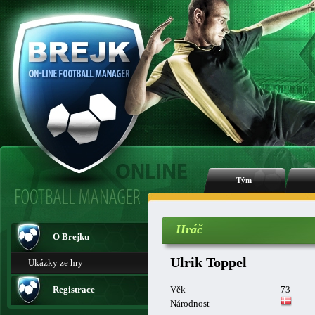
Tým
Hráč
O Brejku
Ulrik Toppel
Ukázky ze hry
Registrace
Věk
73
Národnost