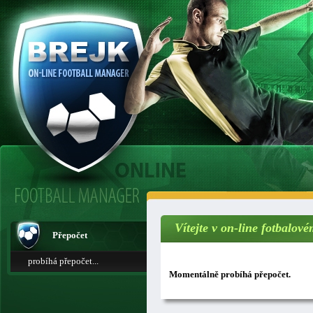
Vítejte v on-line fotbalo
Přepočet
probíhá přepočet...
Momentálně probíhá přepočet.