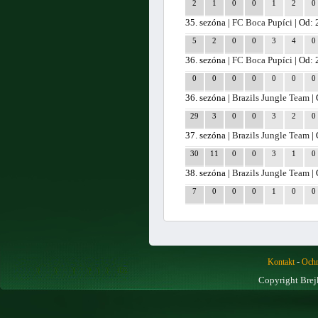
2
1
0
0
1
2
0
35. sezóna |
FC Boca Pupíci
| Od: 
5
2
0
0
3
4
0
36. sezóna |
FC Boca Pupíci
| Od: 
0
0
0
0
0
0
0
36. sezóna |
Brazils Jungle Team
| 
29
3
0
0
3
2
0
37. sezóna |
Brazils Jungle Team
| 
30
11
0
0
3
1
0
38. sezóna |
Brazils Jungle Team
| 
7
0
0
0
1
0
0
-
Kontakt
Ochr
Copyright Brej