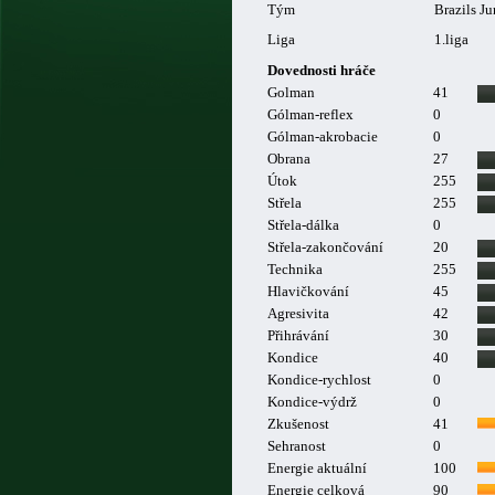
Tým
Brazils J
Liga
1.liga
Dovednosti hráče
Golman
41
Gólman-reflex
0
Gólman-akrobacie
0
Obrana
27
Útok
255
Střela
255
Střela-dálka
0
Střela-zakončování
20
Technika
255
Hlavičkování
45
Agresivita
42
Přihrávání
30
Kondice
40
Kondice-rychlost
0
Kondice-výdrž
0
Zkušenost
41
Sehranost
0
Energie aktuální
100
Energie celková
90