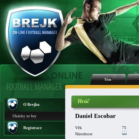
Tým
Hráč
O Brejku
Daniel Escobar
Ukázky ze hry
Registrace
Věk
75
Národnost