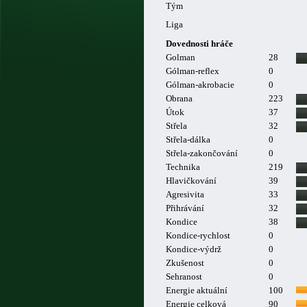
Tým
Liga
Dovednosti hráče
Golman
28
Gólman-reflex
0
Gólman-akrobacie
0
Obrana
223
Útok
37
Střela
32
Střela-dálka
0
Střela-zakončování
0
Technika
219
Hlavičkování
39
Agresivita
33
Přihrávání
32
Kondice
38
Kondice-rychlost
0
Kondice-výdrž
0
Zkušenost
0
Sehranost
0
Energie aktuální
100
Energie celková
90