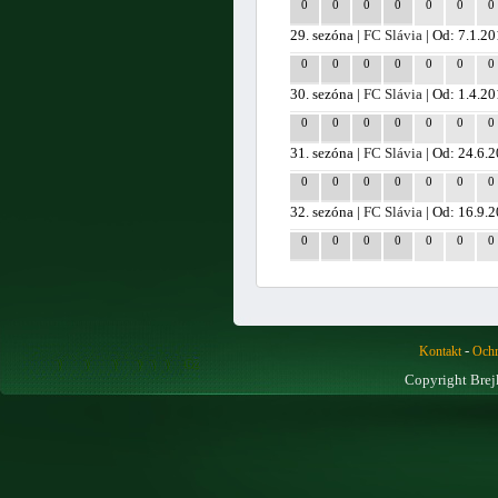
0
0
0
0
0
0
0
29. sezóna |
FC Slávia
| Od: 7.1.2
0
0
0
0
0
0
0
30. sezóna |
FC Slávia
| Od: 1.4.2
0
0
0
0
0
0
0
31. sezóna |
FC Slávia
| Od: 24.6.
0
0
0
0
0
0
0
32. sezóna |
FC Slávia
| Od: 16.9.
0
0
0
0
0
0
0
-
Kontakt
Ochr
Copyright Brej