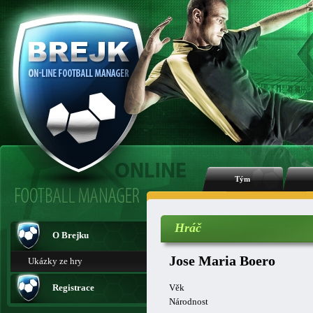
Tým
Hráč
O Brejku
Jose Maria Boero
Ukázky ze hry
Registrace
Věk
Národnost