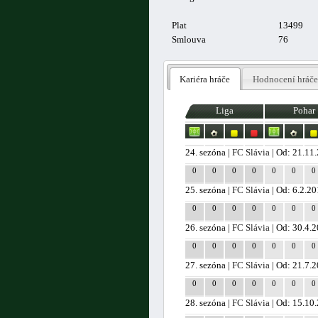
Plat
13499
Smlouva
76
Kariéra hráče
Hodnocení hráče
Liga
Pohar
24. sezóna |
FC Slávia
| Od: 21.11
0
0
0
0
0
0
0
25. sezóna |
FC Slávia
| Od: 6.2.2
0
0
0
0
0
0
0
26. sezóna |
FC Slávia
| Od: 30.4.
0
0
0
0
0
0
0
27. sezóna |
FC Slávia
| Od: 21.7.
0
0
0
0
0
0
0
28. sezóna |
FC Slávia
| Od: 15.10