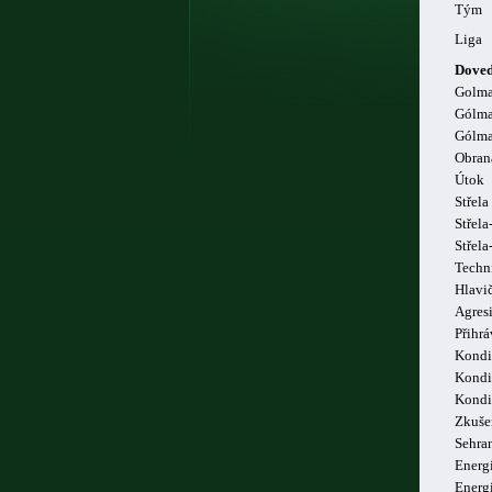
Tým
Liga
Doved
Golm
Gólma
Gólma
Obran
Útok
Střela
Střela
Střel
Techn
Hlavi
Agresi
Přihrá
Kondi
Kondi
Kondi
Zkuše
Sehra
Energi
Energ