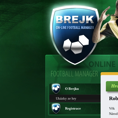
Hr
O Brejku
Rob
Ukázky ze hry
Registrace
Věk
Národ