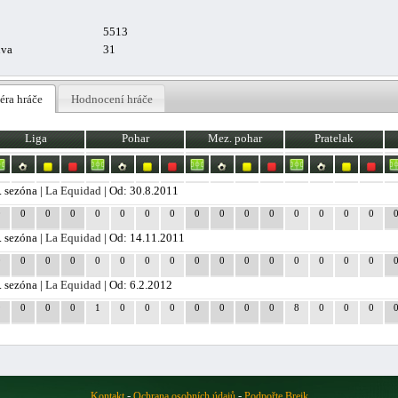
5513
uva
31
éra hráče
Hodnocení hráče
Liga
Pohar
Mez. pohar
Pratelak
. sezóna |
La Equidad
| Od: 30.8.2011
0
0
0
0
0
0
0
0
0
0
0
0
0
0
0
0
. sezóna |
La Equidad
| Od: 14.11.2011
0
0
0
0
0
0
0
0
0
0
0
0
0
0
0
0
. sezóna |
La Equidad
| Od: 6.2.2012
9
0
0
0
1
0
0
0
0
0
0
0
8
0
0
0
-
-
Kontakt
Ochrana osobních údajů
Podpořte Brejk