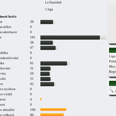
La Equidad
1.liga
nosti hráče
an
39
n-reflex
0
n-akrobacie
0
a
181
38
47
-dálka
0
Liga 
a-zakončování
0
Pohá
ika
81
Mez.
čkování
31
Repr
vita
29
vání
31
ce
42
ce-rychlost
0
ce-výdrž
0
nost
4
nost
0
e aktuální
100
ie celková
90