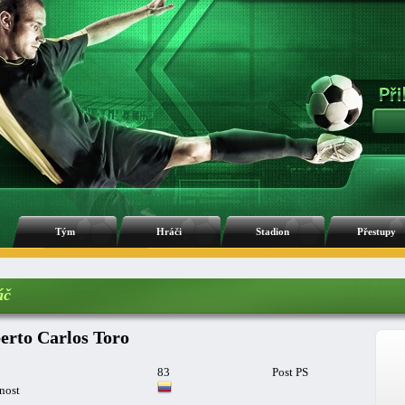
Tým
Hráči
Stadion
Přestupy
áč
erto Carlos Toro
83
Post PS
nost