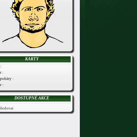
KARTY
:
r :
poháry :
e :
DOSTUPNÉ AKCE
Sledovat