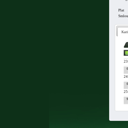
Plat
Smlo
Kari
23
24
25