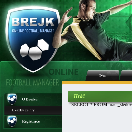
Tým
Hráč
O Brejku
SELECT * FROM hraci_sledovan
Ukázky ze hry
Registrace