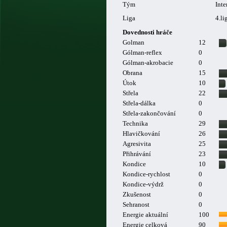
Tým
Inte
Liga
4.li
Dovednosti hráče
Golman
12
Gólman-reflex
0
Gólman-akrobacie
0
Obrana
15
Útok
10
Střela
22
Střela-dálka
0
Střela-zakončování
0
Technika
29
Hlavičkování
26
Agresivita
25
Přihrávání
23
Kondice
10
Kondice-rychlost
0
Kondice-výdrž
0
Zkušenost
0
Sehranost
0
Energie aktuální
100
Energie celková
90