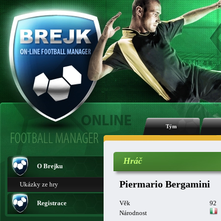
Tým
Hráč
O Brejku
Piermario Bergamini
Ukázky ze hry
Registrace
Věk
92
Národnost