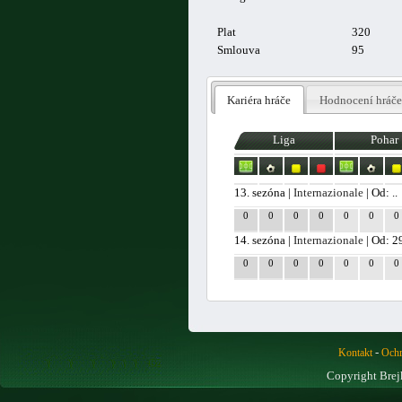
Plat
320
Smlouva
95
Kariéra hráče
Hodnocení hráče
Liga
Pohar
13. sezóna |
Internazionale
| Od: ..
0
0
0
0
0
0
0
14. sezóna |
Internazionale
| Od: 2
0
0
0
0
0
0
0
-
Kontakt
Ochr
Copyright Brej