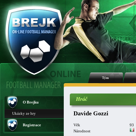
Tým
Hráč
O Brejku
Davide Gozzi
Ukázky ze hry
Registrace
Věk
93
Národnost