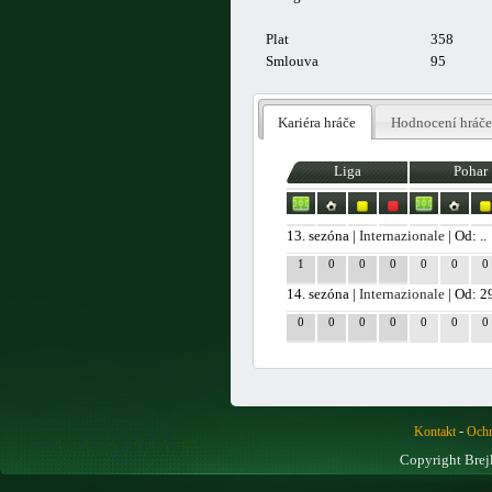
Plat
358
Smlouva
95
Kariéra hráče
Hodnocení hráče
Liga
Pohar
13. sezóna |
Internazionale
| Od: ..
1
0
0
0
0
0
0
14. sezóna |
Internazionale
| Od: 2
0
0
0
0
0
0
0
-
Kontakt
Ochr
Copyright Brej