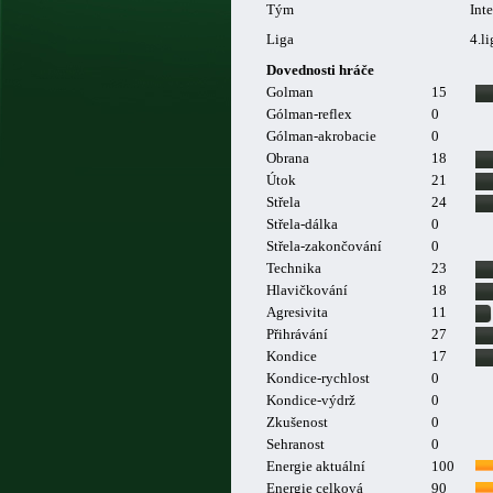
Tým
Int
Liga
4.l
Dovednosti hráče
Golman
15
Gólman-reflex
0
Gólman-akrobacie
0
Obrana
18
Útok
21
Střela
24
Střela-dálka
0
Střela-zakončování
0
Technika
23
Hlavičkování
18
Agresivita
11
Přihrávání
27
Kondice
17
Kondice-rychlost
0
Kondice-výdrž
0
Zkušenost
0
Sehranost
0
Energie aktuální
100
Energie celková
90