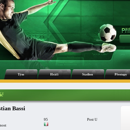
Tým
Hráči
Stadion
Přestupy
áč
stian Bassi
95
Post U
nost