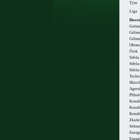
Tým
Liga
Doved
Golm
Gólma
Gólma
Obran
Útok
Střela
Střela
Střel
Techn
Hlavi
Agresi
Přihrá
Kondi
Kondi
Kondi
Zkuše
Sehra
Energi
Energ