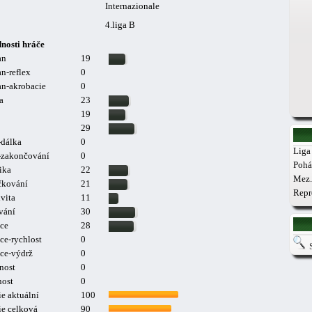
Internazionale
4.liga B
nosti hráče
an
19
n-reflex
0
n-akrobacie
0
a
23
19
29
-dálka
0
Liga 
a-zakončování
0
Pohá
ika
22
Mez.
čkování
21
Repr
vita
11
vání
30
ce
28
ce-rychlost
0
ce-výdrž
0
nost
0
nost
0
e aktuální
100
ie celková
90