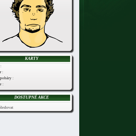
KARTY
:
r :
poháry :
e :
DOSTUPNÉ AKCE
Sledovat