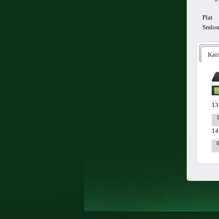
Plat
Smlo
Kari
13
14