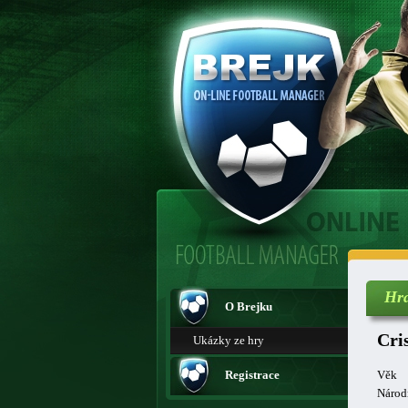
Hr
O Brejku
Cri
Ukázky ze hry
Registrace
Věk
Národ