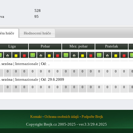
528
uva
95
éra hráče
Hodnocení hráče
Liga
Pohar
Mez. pohar
Pratelak
. sezóna |
Internazionale
| Od: ..
1
0
0
0
0
0
0
0
0
0
0
0
0
0
0
0
. sezóna |
Internazionale
| Od: 29.6.2009
0
0
0
0
0
0
0
0
0
0
0
0
0
0
0
0
-
-
Kontakt
Ochrana osobních údajů
Podpořte Brejk
Copyright Brejk.cz 2005-2025 - ver.3.3/29.4.2025