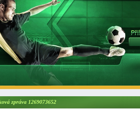
ková zpráva 1269073652