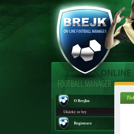
Tis
O Brejku
Ukázky ze hry
Registrace