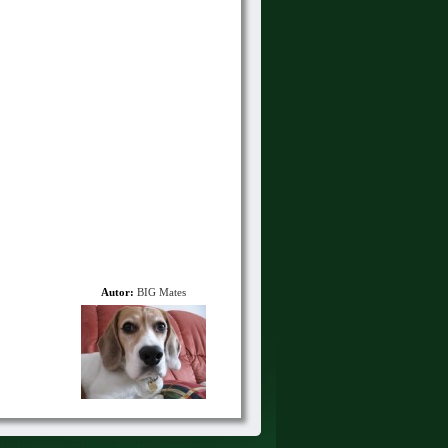
Autor:
BIG Mates