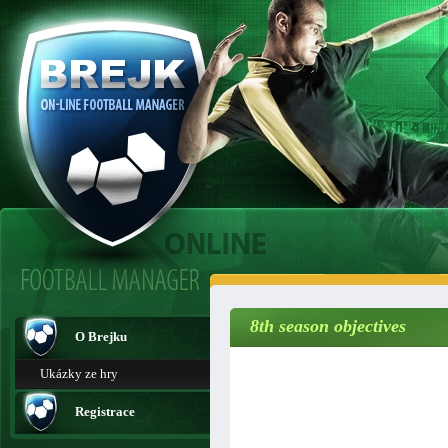
8th season objectives
O Brejku
Ukázky ze hry
Registrace