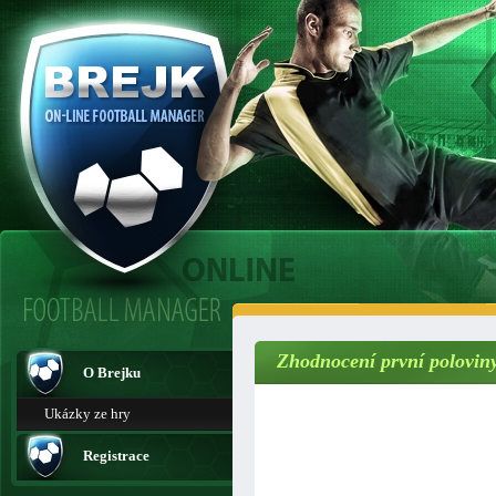
Zhodnocení první polovin
O Brejku
Ukázky ze hry
Registrace