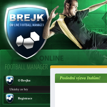
Poslední výzva Italům!
O Brejku
Ukázky ze hry
Registrace