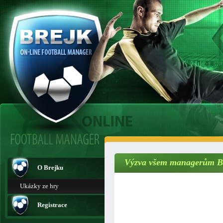
Výzva všem managerům BRE
O Brejku
Ukázky ze hry
Registrace