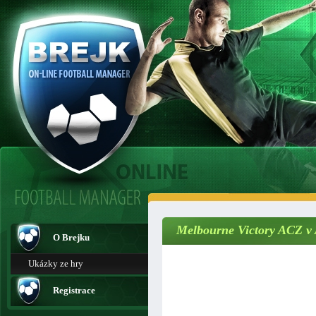
Melbourne Victory ACZ v A
O Brejku
Ukázky ze hry
Registrace